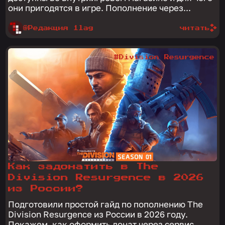
они пригодятся в игре. Пополнение через...
@Редакция 1lag
читать
#Division Resurgence
Как задонатить в The
Division Resurgence в 2026
из России?
Подготовили простой гайд по пополнению The
Division Resurgence из России в 2026 году.
Покажем, как оформить донат через сервис