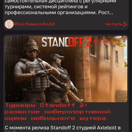
самостоятельная дисциплина с регулярными
турнирами, системой рейтингов и
профессиональными организациями. Рост...
@Saitamaisbald
читать
#StandOff 2
Турниры Standoff 2:
развитие киберспортивной
сцены мобильного шутера
С момента релиза Standoff 2 студией Axlebolt в