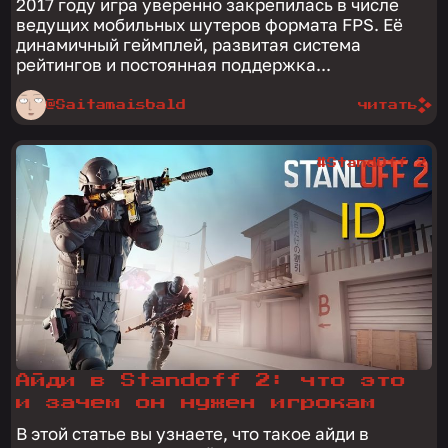
2017 году игра уверенно закрепилась в числе
ведущих мобильных шутеров формата FPS. Её
динамичный геймплей, развитая система
рейтингов и постоянная поддержка...
@Saitamaisbald
читать
#StandOff 2
Айди в Standoff 2: что это
и зачем он нужен игрокам
В этой статье вы узнаете, что такое айди в