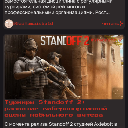
самостоятельная дисциплина с регулярными
турнирами, системой рейтингов и
профессиональными организациями. Рост...
@Saitamaisbald
читать
#StandOff 2
Турниры Standoff 2:
развитие киберспортивной
сцены мобильного шутера
С момента релиза Standoff 2 студией Axlebolt в