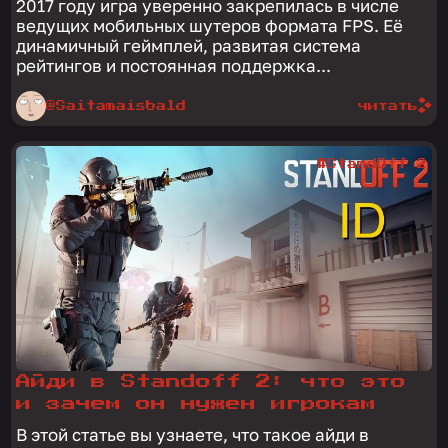
2017 году игра уверенно закрепилась в числе
ведущих мобильных шутеров формата FPS. Её
динамичный геймплей, развитая система
рейтингов и постоянная поддержка...
@Saitamaisbald
читать
#StandOff 2
Айди в Standoff 2: что это
и зачем он нужен игрокам
В этой статье вы узнаете, что такое айди в