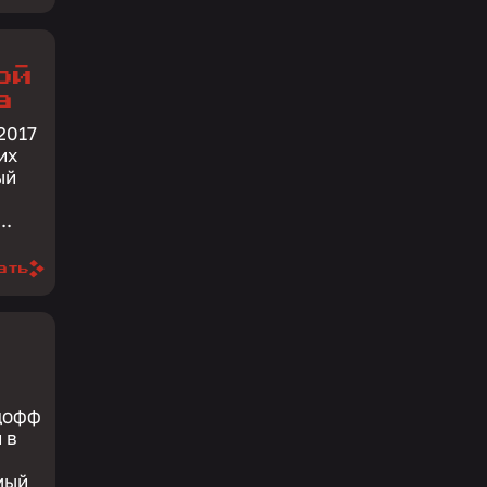
ой
а
 2017
их
ый
..
ать
ндофф
мый