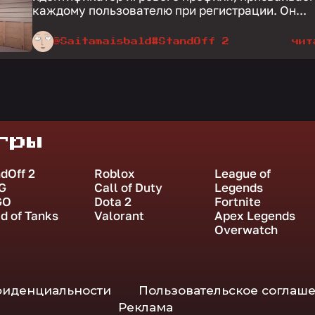
каждому пользователю при регистрации. Он...
@Saitamaisbald
#StandOff 2
чит
гры
dOff 2
Roblox
League of
G
Call of Duty
Legends
GO
Dota 2
Fortnite
d of Tanks
Valorant
Apex Legends
Overwatch
фиденциальности
Пользовательское соглаш
Реклама