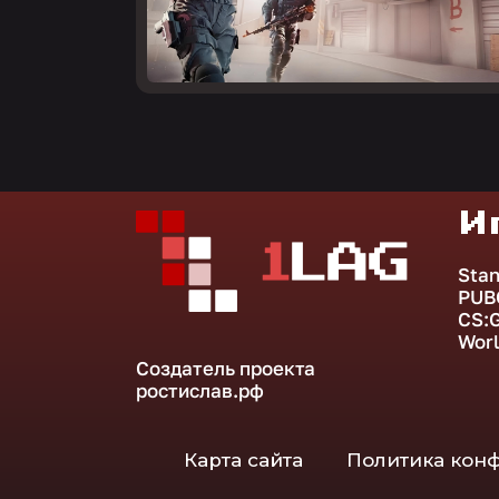
И
Stan
PUB
CS:
Worl
Создатель проекта
ростислав.рф
Карта сайта
Политика кон