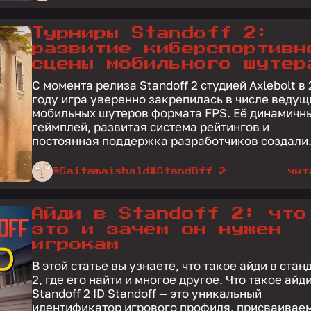
Турниры Standoff 2:
развитие киберспортивн
сцены мобильного шутер
С момента релиза Standoff 2 студией Axlebolt в
году игра уверенно закрепилась в числе ведущ
мобильных шутеров формата FPS. Её динамичн
геймплей, развитая система рейтингов и
постоянная поддержка разработчиков создали.
@Saitamaisbald
#StandOff 2
чит
Айди в Standoff 2: что
это и зачем он нужен
игрокам
В этой статье вы узнаете, что такое айди в ста
2, где его найти и многое другое. Что такое айди в
Standoff 2 ID Standoff — это уникальный
идентификатор игрового профиля, присваивае