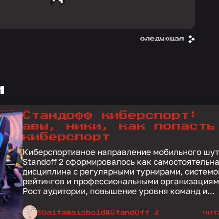
следующая
и
Стандофф киберспорт:
авы, ники, как попасть
киберспорт
Киберспортивное направление мобильного шу
Standoff 2 сформировалось как самостоятельн
дисциплина с регулярными турнирами, системо
рейтингов и профессиональными организациям
Рост аудитории, повышение уровня команд и...
@Saitamaisbald
#StandOff 2
чит