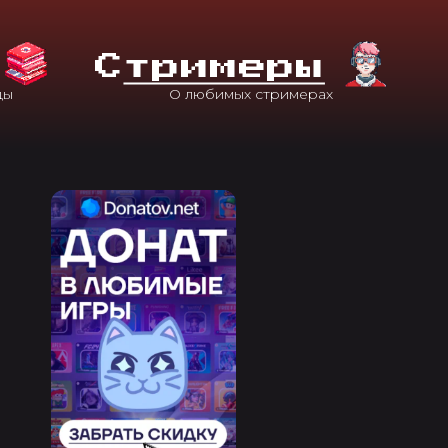
С
Тримеры