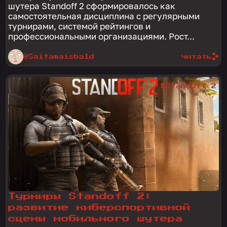
шутера Standoff 2 сформировалось как
самостоятельная дисциплина с регулярными
турнирами, системой рейтингов и
профессиональными организациями. Рост...
@Saitamaisbald
читать
#StandOff 2
Турниры Standoff 2:
развитие киберспортивной
сцены мобильного шутера