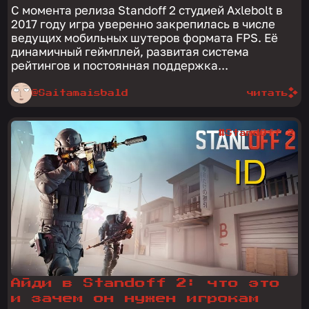
С момента релиза Standoff 2 студией Axlebolt в
2017 году игра уверенно закрепилась в числе
ведущих мобильных шутеров формата FPS. Её
динамичный геймплей, развитая система
рейтингов и постоянная поддержка...
@Saitamaisbald
читать
#StandOff 2
Айди в Standoff 2: что это
и зачем он нужен игрокам