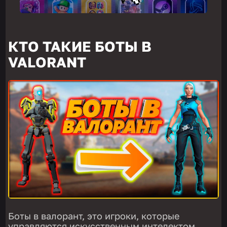
КТО ТАКИЕ БОТЫ В
VALORANT
Боты в валорант, это игроки, которые
управляются искусственным интелектом.