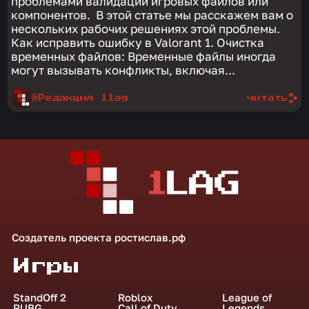
проблемами валидации игровых файлов или
компонентов. В этой статье мы расскажем вам о
нескольких рабочих решениях этой проблемы.
Как исправить ошибку в Valorant 1. Очистка
временных файлов: Временные файлы иногда
могут вызывать конфликты, включая...
@Редакция 1lag
читать
Создатель проекта
ростислав.рф
Игры
StandOff 2
Roblox
League of
PUBG
Call of Duty
Legends