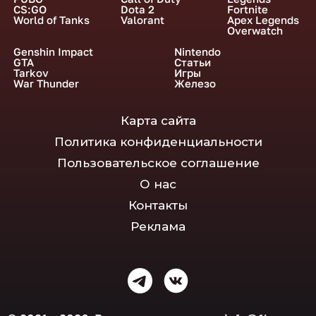
CS:GO
Dota 2
Fortnite
World of Tanks
Valorant
Apex Legends
Overwatch
Genshin Impact
Nintendo
GTA
Статьи
Tarkov
Игры
War Thunder
Железо
Карта сайта
Политика конфиденциальности
Пользовательское соглашение
О нас
Контакты
Реклама