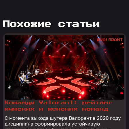
похожие статьи
#VALORANT
Команды Valorant: рейтинг
мужских и женских команд
С момента выхода шутера Валорант в 2020 году
дисциплина сформировала устойчивую