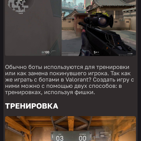
Обычно боты используются для тренировки
или как замена покинувшего игрока. Так как
же играть с ботами в Valorant? Создать игру с
ними можно с помощью двух способов: в
тренировках, используя фишки.
ТРЕНИРОВКА