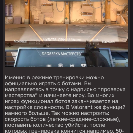
Именно в режиме тренировки можно
официально играть с ботами. Вы
направляетесь в точку с надписью “проверка
мастерства” и начинаете игру. Во многих
играх функционал ботов заканчивается на
настройке сложности. В Valorant же функций
намного больше. Так можно настроить:
скорость ботов (легкие-средние-сложные),
поставить количество убийств, после
которых тренировка кончится,например, 50-