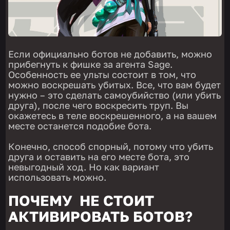
Если официально ботов не добавить, можно
прибегнуть к фишке за агента Sage.
Особенность ее ульты состоит в том, что
можно воскрешать убитых. Все, что вам будет
нужно – это сделать самоубийство (или убить
друга), после чего воскресить труп. Вы
окажетесь в теле воскрешенного, а на вашем
месте останется подобие бота.
Конечно, способ спорный, потому что убить
друга и оставить на его месте бота, это
невыгодный ход. Но как вариант
использовать можно.
ПОЧЕМУ НЕ СТОИТ
АКТИВИРОВАТЬ БОТОВ?