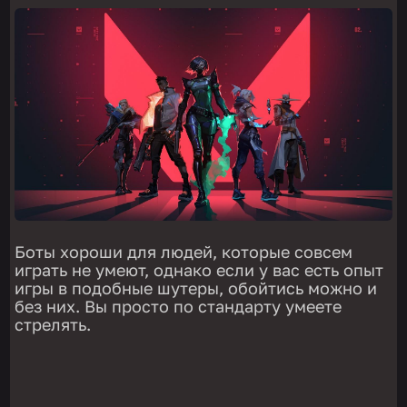
Боты хороши для людей, которые совсем
играть не умеют, однако если у вас есть опыт
игры в подобные шутеры, обойтись можно и
без них. Вы просто по стандарту умеете
стрелять.