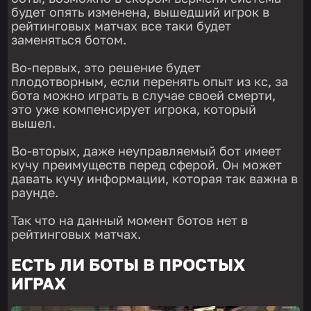
будет опять изменена, вышедший игрок в
рейтинговых матчах все таки будет
заменяться ботом.
Во-первых, это решение будет
плодотворным, если перенять опыт из кс, за
бота можно играть в случае своей смерти,
это уже компенсирует игрока, который
вышел.
Во-вторых, даже неуправляемый бот имеет
кучу преимуществ перед сферой. Он может
давать кучу информации, которая так важна в
раунде.
Так что на данный момент ботов нет в
рейтинговых матчах.
ЕСТЬ ЛИ БОТЫ В ПРОСТЫХ
ИГРАХ