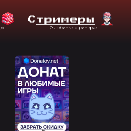
С
Тримеры