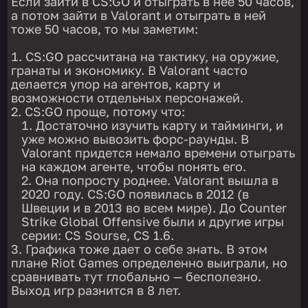
Если зайти в CS:GO и отыграть в неё 50 часов,
а потом зайти в Valorant и отыграть в ней
тоже 50 часов, то мы заметим:
CS:GO рассчитана на тактику, на оружие,
гранаты и экономику. В Valorant часто
делается упор на агентов, карту и
возможности отдельных персонажей.
CS:GO проще, потому что:
Достаточно изучить карту и тайминги, и
уже можно вывозить форс-раунды. В
Valorant придется немало времени отыграть
на каждом агенте, чтобы понять его.
Она попросту роднее. Valorant вышла в
2020 году. CS:GO появилась в 2012 (в
Швеции и в 2013 во всем мире). До Counter
Strike Global Offensive были и другие игры
серии: CS Sourse, CS 1.6.
Графика тоже дает о себе знать. В этом
плане Riot Games определенно выиграли, но
сравнивать тут глобально — бесполезно.
Выход игр разнится в 8 лет.