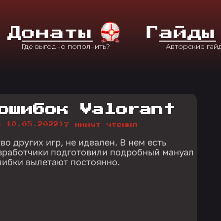
Д
Онаты
Г
Айды
ошибок Valorant
о 10.05.2022)
7 минут чтения
во других игр, не идеален. В нем есть
азработчики подготовили подробный мануал
шибки вылетают постоянно.