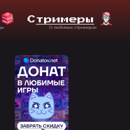
С
Тримеры