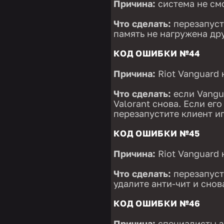
Причина:
система не см
Что сделать:
перезапуст
память не нагружена д
КОД ОШИБКИ №44
Причина:
Riot Vanguard 
Что сделать:
если Vangua
Valorant снова. Если ег
перезапустите клиент и
КОД ОШИБКИ №45
Причина:
Riot Vanguard 
Что сделать:
перезапуст
удалите анти-чит и снов
КОД ОШИБКИ №46
Причина:
специалисты з