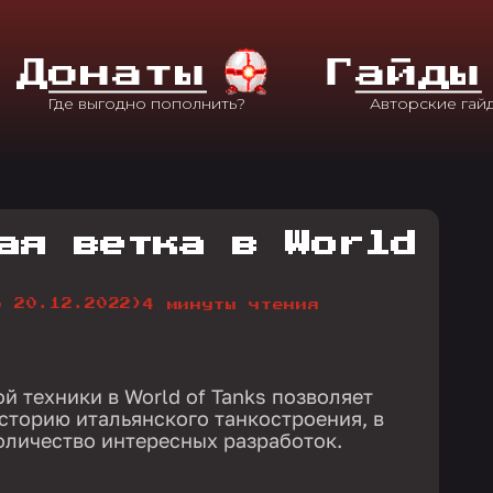
Д
Онаты
Г
Айды
ая ветка в World
о 20.12.2022)
4 минуты чтения
й техники в World of Tanks позволяет
историю итальянского танкостроения, в
оличество интересных разработок.