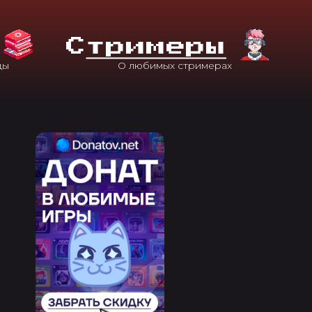
С
Тримеры