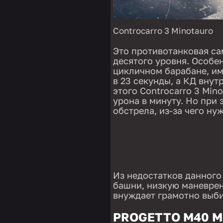
Controcarro 3 Minotauro
Это противотанковая са
десятого уровня. Особе
цикличном барабане, им
в 23 секунды, а КД внут
этого Controcarro 3 Min
урона в минуту. Но при
обстрела, из-за чего ну
Из недостатков данного
башни, низкую маневрен
внуждает грамотно выби
PROGETTO M40 M