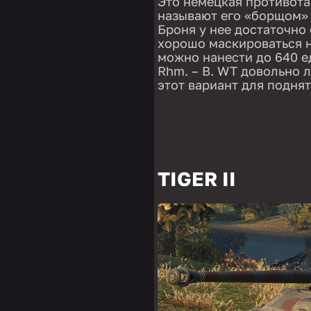
Это немецкая противота
называют его «борщом» 
Броня у нее достаточно
хорошо маскироваться н
можно нанести до 640 е
Rhm. – B. WT довольно 
этот вариант для поднят
TIGER II