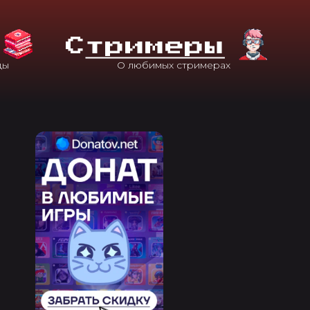
С
Тримеры