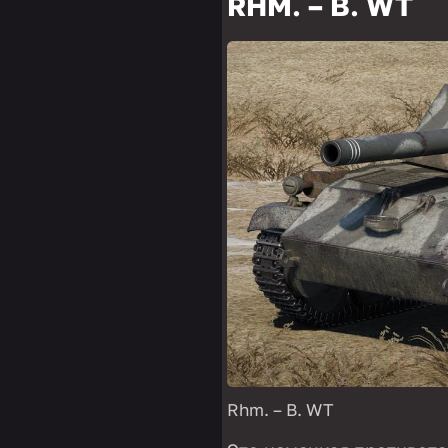
RHM. – B. WT
Rhm. – B. WT