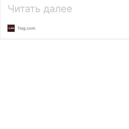
Промокоды
Читать далее
WoT
Blitz
на
1lag.com
Апрель