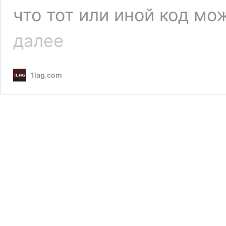
что тот или иной код мо
Промокоды
далее
WoT
на
Май
1lag.com