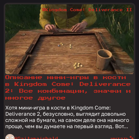
#Kingdom Come: Deliverance II
Описание мини-игры в кости
в Kingdom Come: Deliverance
2: Все комбинации, значки и
многое другое
Хотя мини-игра в кости в Kingdom Come:
Deliverance 2, безусловно, выглядит довольно
сложной на бумаге, на самом деле она намного
проще, чем вы думаете на первый взгляд. Вот...
@Saitamaisbald
читать