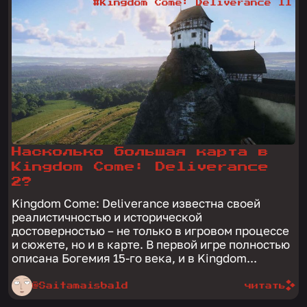
#Kingdom Come: Deliverance II
Насколько большая карта в
Kingdom Come: Deliverance
2?
Kingdom Come: Deliverance известна своей
реалистичностью и исторической
достоверностью – не только в игровом процессе
и сюжете, но и в карте. В первой игре полностью
описана Богемия 15-го века, и в Kingdom...
@Saitamaisbald
читать