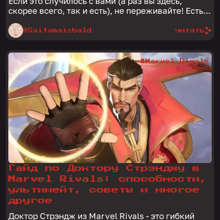
Если это случилось с вами (а раз вы здесь,
скорее всего, так и есть), не переживайте! Есть...
@Saitamaisbald
читать
#Marvel Rivals
Гайд по Доктору Стрэнджу в
Marvel Rivals: способности,
ультимейт, советы и многое
другое
Доктор Стрэндж из Marvel Rivals - это гибкий