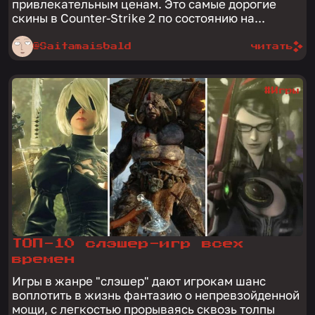
привлекательным ценам. Это самые дорогие
скины в Counter-Strike 2 по состоянию на...
@Saitamaisbald
читать
#Игры
ТОП-10 слэшер-игр всех
времен
Игры в жанре "слэшер" дают игрокам шанс
воплотить в жизнь фантазию о непревзойденной
мощи, с легкостью прорываясь сквозь толпы