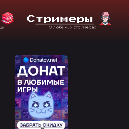
С
Тримеры