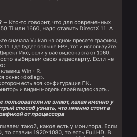
?
— Кто-то говорит, что для современных
50 Ti или 1660, надо ставить DirectX 11. А
ьте сначала Vulkan на одном пресете графики,
X 11. Где будет больше FPS, тот и используйте.
Директ Икс, если у вас видеокарта от 1060.
росто выбираем свою видеокарту. Если не
о:
клавиш Win + R.
 окне: «dxdiag».
котором есть вся конфигурация ПК.
нитор» и видим модель своей видеокарты.
 пользователи не знают, какая именно у
трый способ узнать, что именно стоит в
графикой от процессора
иваем такой, какое есть у монитора. Если
, то ставим 1920×1080, то есть FullHD. В