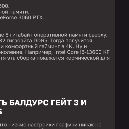
600.
ной памяти.
eForce 3060 RTX.
ё 8 гигабайт оперативной памяти сверху.
32 гигабайта DDR5. Тогда получится
 и комфортный гейминг в 4К. Ну и
оление. Например, Intel Core i5-13600 KF
отя эта сборка покажется космической для
Ь БАЛДУРС ГЕЙТ 3 И
S
что низкие настройки графики никак не