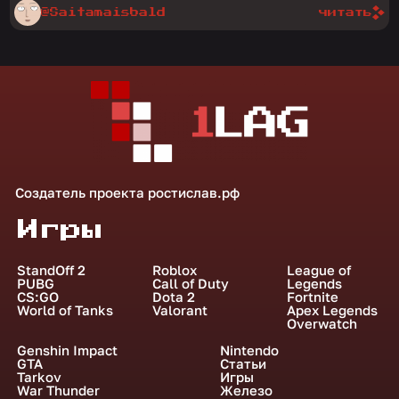
@Saitamaisbald
читать
Создатель проекта
ростислав.рф
Игры
StandOff 2
Roblox
League of
PUBG
Call of Duty
Legends
CS:GO
Dota 2
Fortnite
World of Tanks
Valorant
Apex Legends
Overwatch
Genshin Impact
Nintendo
GTA
Статьи
Tarkov
Игры
War Thunder
Железо