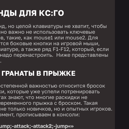
НДЫ ДЛЯ КС:ГО
д, но целой клавиатуры не хватит, чтобы
нно важно не использовать ключевые
в, такие, как mouse1 или mouse2. Для
тся боковые кнопки на игровой мыши,
иатуре, а также ряд F1-F12, который, если
, надо перенастроить. Ниже представлены
.
 ГРАНАТЫ В ПРЫЖКЕ
остепенной важностью относится бросок
ки, которые уже успели потренировать
ах знают, что многие раскидки не
евременного прыжка с броском. Такая
не только новичков, но и опытных игроков.
омент, прописываем в консоли:
ump;-attack;-attack2;-jump«»