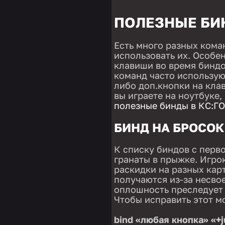
ПОЛЕЗНЫЕ БИ
Есть много разных коман
использовать их. Особе
клавиши во время биндо
команд часто использую
либо доп.кнопки на клав
вы играете на ноутбуке
полезные бинды в КС:ГО
БИНД НА БРОСОК
К списку биндов с перв
гранаты в прыжке. Игро
раскидки на разных карт
получаются из-за несво
оплошность преследует 
Чтобы исправить этот м
bind «любая кнопка» «+j