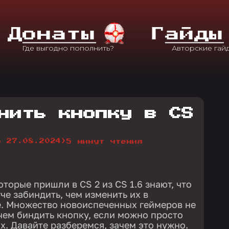
Д
Онаты
Г
Айды
нить кнопку в CS
о 27.08.2024)
5 минут чтения
торые пришли в CS 2 из CS 1.6 знают, что
че забиндить, чем изменить их в
е. Множество новоиспеченных геймеров не
ачем биндить кнопку, если можно просто
х. Давайте разберемся, зачем это нужно.