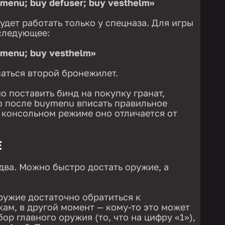
 menu; buy defuser; buy vesthelm»
удет работать только у спецназа. Для игры
 следующее:
 menu; buy vesthelm»
паться второй бронежилет.
о поставить бинд на покупку гранат,
о после buymenu вписать правильное
в консольном режиме оно отличается от
Е
два. Можно быстро достать оружие, а
ружие достаточно обратиться к
ам, в другой момент — кому-то это может
бор главного оружия (то, что на цифру «1»),