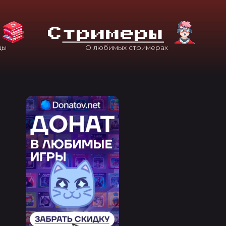
С
Тримеры