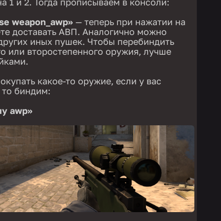
на 1 и 2. Тогда прописываем в консоли:
use weapon_awp»
— теперь при нажатии на
те доставать АВП. Аналогично можно
 других иных пушек. Чтобы перебиндить
о или второстепенного оружия, лучше
ойками.
окупать какое-то оружие, если у вас
, то биндим:
uy awp»