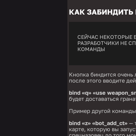
КАК ЗАБИНДИТЬ
СЕЙЧАС НЕКОТОРЫЕ Б
РАЗРАБОТЧИКИ НЕ СП
КОМАНДЫ
Кнопка биндится очень 
после этого вводите де
bind «q» «use weapon_
будет доставаться грана
Пример другой команды
bind «z» «bot_add_ct»
— 
карте, которую вы запус
спецназовец до того мом