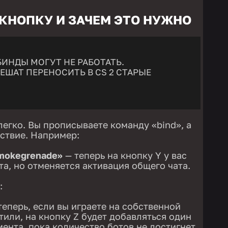
 КНОПКУ И ЗАЧЕМ ЭТО НУЖНО
ИНДЫ МОГУТ НЕ РАБОТАТЬ.
ЕШАТ ПЕРЕНОСИТЬ В CS 2 СТАРЫЕ
легко. Вы прописываете команду «bind», а
йствие. Например:
smokegrenade»
— теперь на кнопку Y у вас
та, но отменяется активация общего чата.
:
теперь, если вы играете на собственной
тили, на кнопку Z будет добавляться один
ента, пока количество ботов не достигнет