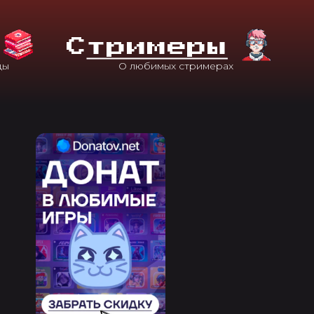
С
Тримеры