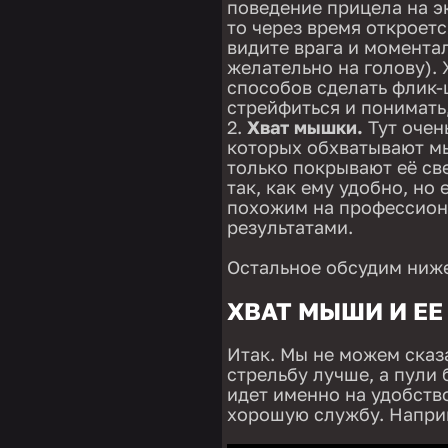
поведение прицела на эк
то через время откроетс
видите врага и моментал
желательно на голову).
способов сделать флик-
стрейфиться и понимать
Хват мышки.
Тут очен
которых обхватывают мы
только покрывают её св
так, как ему удобно, но 
похожим на профессион
результатами.
Остальное обсудим ниже
ХВАТ МЫШИ И ЕЕ
Итак. Мы не можем сказ
стрельбу лучше, а пули 
идет именно на удобство
хорошую службу. Напри