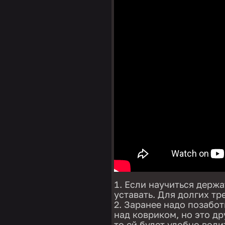
Если научиться держат
уставать. Для долгих тр
Заранее надо позабот
над ковриком, но это др
то ей будет удобно води