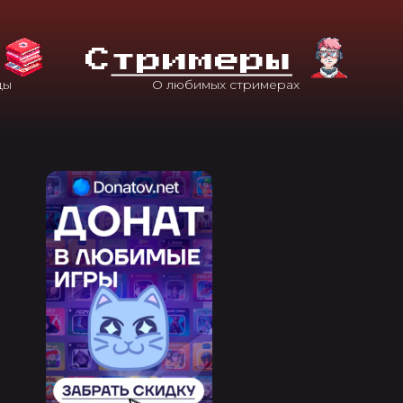
С
Тримеры