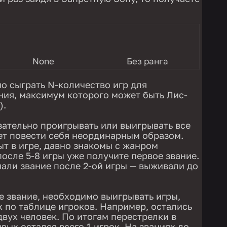
None
Без ранга
но сыграть N-количество игр для
ния, максимум которого может быть Лис-
).
зательно проигрывать или выигрывать все
ет повести себя неординарным образом.
ыт в игре, давно знакомы с жанром
осле 5-8 игры уже получите первое звание.
али звание после 2-ой игры — выживали до
 звание, необходимо выигрывать игры,
х по таблице игроков. Например, остались
двух человек. По итогам перестрелки в
ивых остался всего 1 игрок. На званиях до