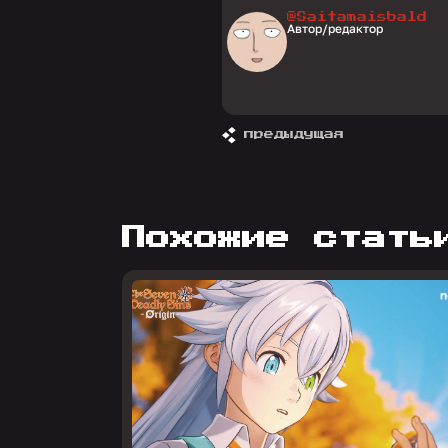
@Saitamaisbald
Автор/редактор
предыдущая
похожие стать