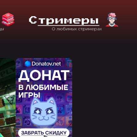
С
Тримеры