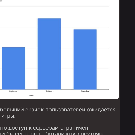
ибольший скачок пользователей ожидается
 игры.
что доступ к серверам ограничен
и бы серверы работали круглосуточно,