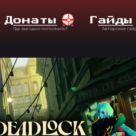
Д
Онаты
Г
Айды