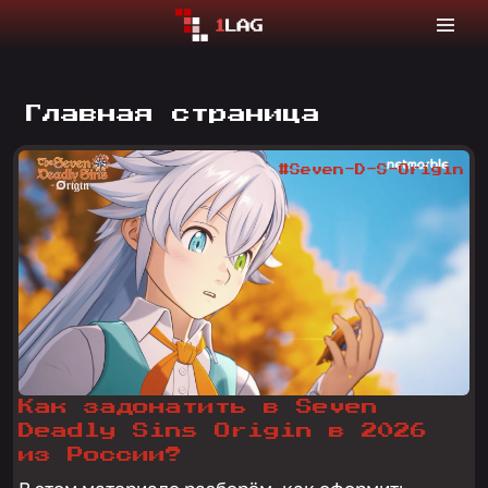
Главная страница
#Seven-D-S-Origin
Как задонатить в Seven
Deadly Sins Origin в 2026
из России?