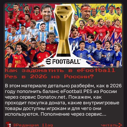
#eFootball Pes
Как задонатить в eFootball
Pes в 2026 из России?
В этом материале детально разберём, как в 2026
году пополнить баланс eFootball PES из России
через сервис Donatov.net. Покажем, как
проходит покупка доната, какие внутриигровые
товары доступны игрокам и для чего они
используются. Пополнение через сервис...
@Редакция 1lag
читать