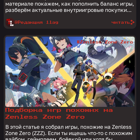
материале покажем, как пополнить баланс игры,
разберём актуальные внутриигровые покупки...
@Редакция 1lag
читать
#Zenless Zone Zero
Подборка игр похожих на
Zenless Zone Zero
В этой статье я собрал игры, похожие на Zenless
Zone Zero (ZZZ). Если ты ищешь что-то с похожим
вайбом, геймплеем, боёвкой или хотя бы