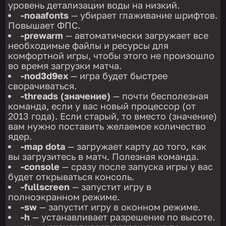
уровень детализации воды на низкий.
-noaafonts
— убирает глаживание шрифтов.
Повышает ФПС.
-prewarm
— автоматически загружает все
необходимые файлы и ресурсы для
комфортной игры, чтобы этого не произошло
во время загрузки матча.
-nod3d9ex
— игра будет быстрее
сворачиваться.
-threads (значение)
— почти бесполезная
команда, если у вас новый процессор (от
2013 года). Если старый, то вместо (значение)
вам нужно поставить желаемое количество
ядер.
-map dota
— загружает карту до того, как
вы загрузитесь в матч. Полезная команда.
-console
— сразу после запуска игры у вас
будет открываться консоль.
-fullscreen
— запустит игру в
полноэкранном режиме.
-sw
— запустит игру в оконном режиме.
-h
— устанавливает разрешение по высоте.