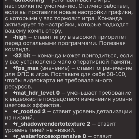
настройки по умолчанию. Отлично работает,
если вы поставили новые настройки графики,
с которыми у вас тормозит игра. Команда
активирует те настройки, которые подходят
вашему компьютеру.
-high
— ставит игру в высокий приоритет
перед остальными программами. Полезная
команда.
-32 bit
— команда может пригодиться, если
у вас установлено мало оперативной памяти.
+fps_max
(значение) — ставит ограничение
для ФПС в игре. Поставьте для себя 60-100,
чтобы видеокарта не требовала много
ресурсов.
+mat_hdr_level 0
— уменьшает требование
к видеокарте посредством изменения уровня
цветовых эффектов.
+r_rootlod 2
— ставит уровень детализации
на низкий.
+r_shadowrendertotexture 2
— ставит
уровень теней на низкий.
+r_waterforceexprensive 0
— ставит