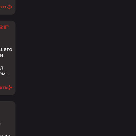
ать
зг
вшего
ки
яд
 более подробно. Зачем...
ать
ю
о из