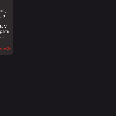
ct,
, а
а, у
брать
ос...
ать