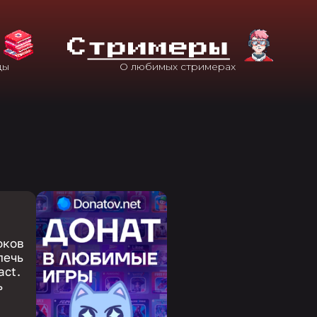
С
Тримеры
оков
лечь
act.
ь