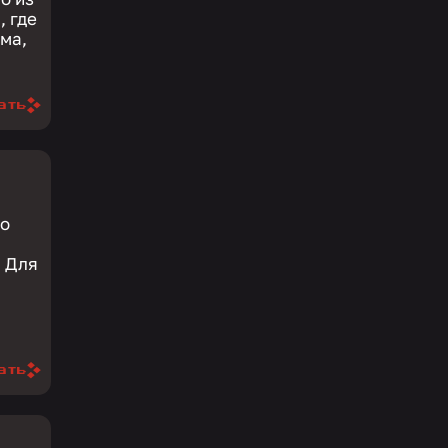
, где
рма,
ать
но
 Для
ать