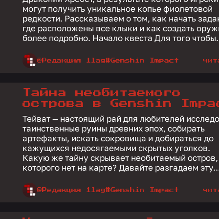
могут получить уникальное копье фиолетовой
редкости. Рассказываем о том, как начать зада
где расположены все клыки и как создать оруж
более подробно. Начало квеста Для того чтоб
@Редакция 1lag
#Genshin Impact
чит
Тайна необитаемого
острова в Genshin Impa
Тейват — настоящий рай для любителей исслед
таинственные руины древних эпох, собирать
артефакты, искать сокровища и добираться до
кажущихся недосягаемыми скрытых уголков.
Какую же тайну скрывает необитаемый остров,
которого нет на карте? Давайте разгадаем эту..
@Редакция 1lag
#Genshin Impact
чит