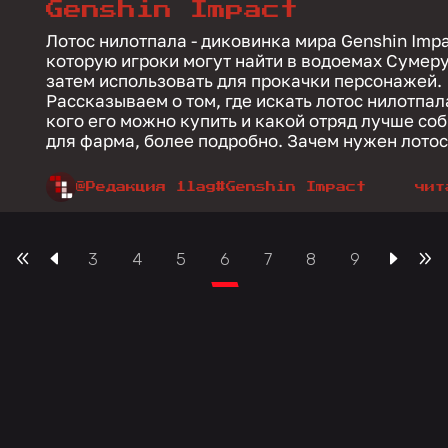
Genshin Impact
Лотос нилотпала - диковинка мира Genshin Impa
которую игроки могут найти в водоемах Сумеру
затем использовать для прокачки персонажей.
Рассказываем о том, где искать лотос нилотпал
кого его можно купить и какой отряд лучше со
для фарма, более подробно. Зачем нужен лот
@Редакция 1lag
#Genshin Impact
чит
3
4
5
6
7
8
9