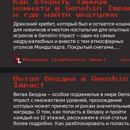
Как открыть тайную
комнату в Genshin Impa
и где найти шкатулки
Драконий хребет, который был и остается кош
для новичков и местом ностальгии для опытных
игроков в Genshin Impact — один из самых
недружелюбных и вместе с тем атмосферных
уголков Мондштадта. Покрытый снегами,...
@Редакция 1lag
#Genshin Impact
чит
Витая бездна в Genshin
Impact
Витая Бездна — особое подземелье в мире Gens
Impact с множеством уровней, прохождение
которых может принести игрокам значительны
награды. О том, как попасть в Бездну и пройти
каждый из 12 этажей, расскажем в этой статье
более подробно. Как разблокировать и попасть