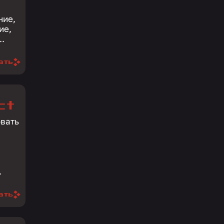
ние,
ие,
ы...
ать
ct
овать
.
ать