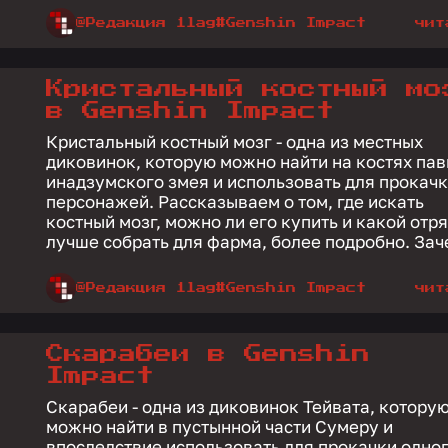
@Редакция 1lag
#Genshin Impact
чит
Кристальный костный мо
в Genshin Impact
Кристальный костный мозг - одна из местных
диковинок, которую можно найти на костях па
инадзумского змея и использовать для прокач
персонажей. Рассказываем о том, где искать
костный мозг, можно ли его купить и какой отр
лучше собрать для фарма,
@Редакция 1lag
#Genshin Impact
чит
Скарабеи в Genshin
Impact
Скарабеи - одна из диковинок Тейвата, котору
можно найти в пустынной части Сумеру и
впоследствие использовать для прокачки одног