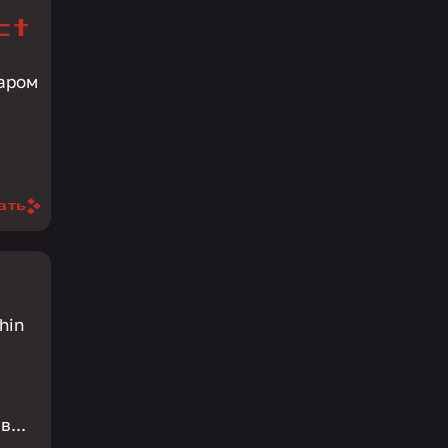
ct
маром
ать
hin
е
 в...