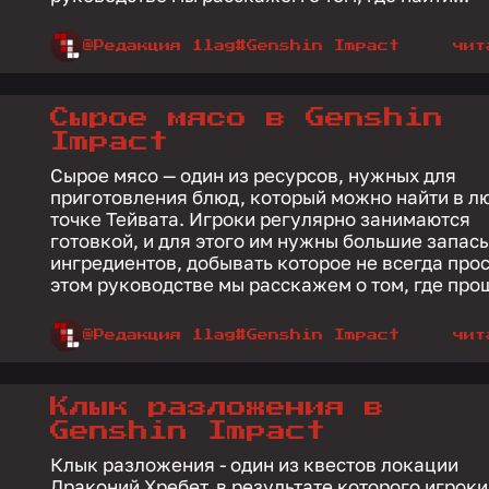
@Редакция 1lag
#Genshin Impact
чит
Сырое мясо в Genshin
Impact
Сырое мясо — один из ресурсов, нужных для
приготовления блюд, который можно найти в л
точке Тейвата. Игроки регулярно занимаются
готовкой, и для этого им нужны большие запас
ингредиентов, добывать которое не всегда прос
этом руководстве мы расскажем о том, где прощ
@Редакция 1lag
#Genshin Impact
чит
Клык разложения в
Genshin Impact
Клык разложения - один из квестов локации
Драконий Хребет, в результате которого игроки