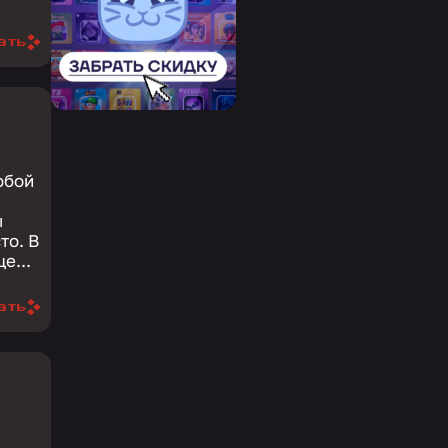
ать
юбой
ы
то. В
е...
ать