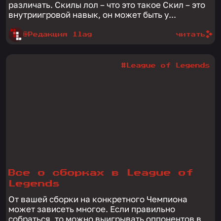
различать. Скилы лол – что это такое Скил – это
внутриигровой навык, он может быть у...
@Редакция 1lag
читать
#League of Legends
Все о сборках в League of
Legends
От вашей сборки на конкретного Чемпиона
может зависеть многое. Если правильно
собраться, то можно выигрывать оппонентов в