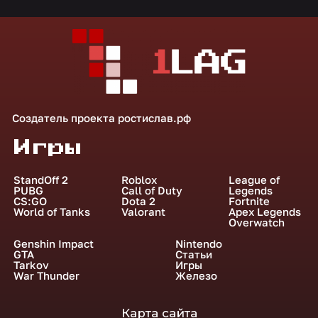
Создатель проекта
ростислав.рф
Игры
StandOff 2
Roblox
League of
PUBG
Call of Duty
Legends
CS:GO
Dota 2
Fortnite
World of Tanks
Valorant
Apex Legends
Overwatch
Genshin Impact
Nintendo
GTA
Статьи
Tarkov
Игры
War Thunder
Железо
Карта сайта