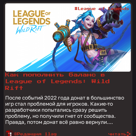
#League of Legends
Как пополнить баланс в
League of Legends: Wild
Rift
После событий 2022 года донат в большинство
игр стал проблемой для игроков. Какие-то
разработчики попытались сразу решить
проблему, но получили гнет от сообщества.
Правда, потом донат всё равно вернули....
@Редакция 1lag
читать