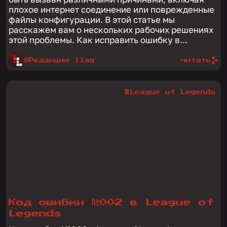
плохое интернет соединение или поврежденные
файлы конфигурации. В этой статье мы
расскажем вам о нескольких рабочих решениях
этой проблемы. Как исправить ошибку в...
@Редакция 1lag
читать
#League of Legends
Код ошибки №002 в League of
Legends