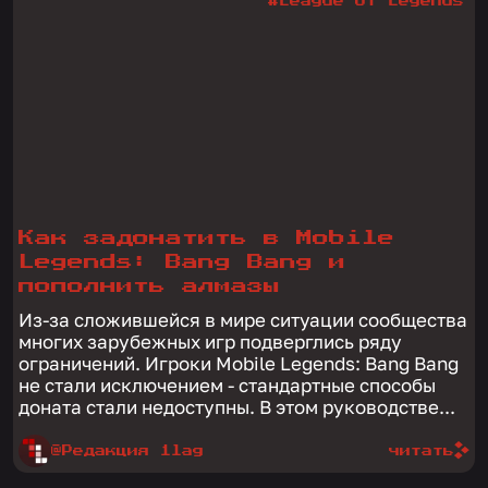
#League of Legends
Как задонатить в Mobile
Legends: Bang Bang и
пополнить алмазы
Из-за сложившейся в мире ситуации сообщества
многих зарубежных игр подверглись ряду
ограничений. Игроки Mobile Legends: Bang Bang
не стали исключением - стандартные способы
доната стали недоступны. В этом руководстве...
@Редакция 1lag
читать