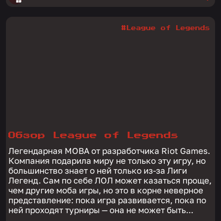
#League of Legends
Обзор League of Legends
Легендарная MOBA от разработчика Riot Games.
Компания подарила миру не только эту игру, но
большинство знает о ней только из-за Лиги
Легенд. Сам по себе ЛОЛ может казаться проще,
чем другие моба игры, но это в корне неверное
представление: пока игра развивается, пока по
ней проходят турниры — она не может быть...