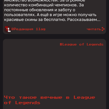
количество комбинаций чемпионов. За
постоянные обновления и заботу о
пользователях. А ещё в игре можно получать
красивые скины за бесплатно. Рассказываем...
@Редакция 1lag
читать
#League of Legends
Что такое вечные в League
of Legends