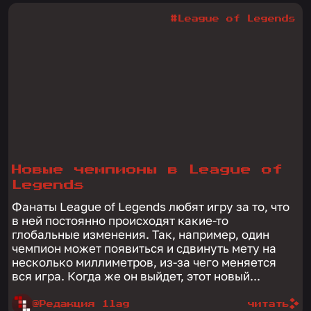
#League of Legends
Новые чемпионы в League of
Legends
Фанаты League of Legends любят игру за то, что
в ней постоянно происходят какие-то
глобальные изменения. Так, например, один
чемпион может появиться и сдвинуть мету на
несколько миллиметров, из-за чего меняется
вся игра. Когда же он выйдет, этот новый...
@Редакция 1lag
читать