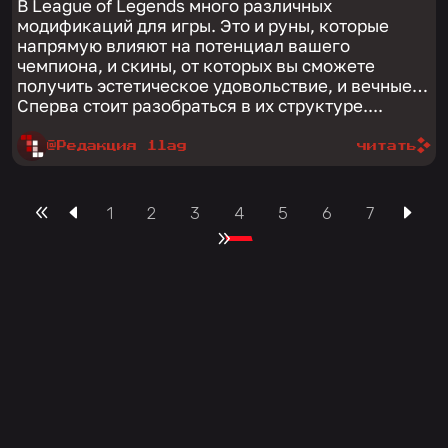
В League of Legends много различных
модификаций для игры. Это и руны, которые
напрямую влияют на потенциал вашего
чемпиона, и скины, от которых вы сможете
получить эстетическое удовольствие, и вечные…
Сперва стоит разобраться в их структуре....
@Редакция 1lag
читать
1
2
3
4
5
6
7