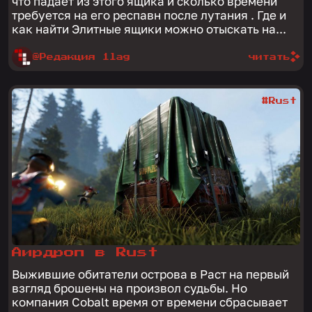
что падает из этого ящика и сколько времени
требуется на его респавн после лутания . Где и
как найти Элитные ящики можно отыскать на...
@Редакция 1lag
читать
#Rust
Аирдроп в Rust
Выжившие обитатели острова в Раст на первый
взгляд брошены на произвол судьбы. Но
компания Cobalt время от времени сбрасывает