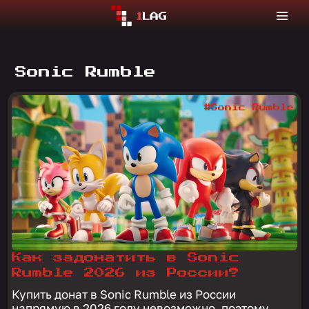
Sonic Rumble
#Sonic Rumble
Как задонатить в Sonic
Rumble 2026 из России?
Купить донат в Sonic Rumble из России
напрямую в 2026 году невозможно, поэтому