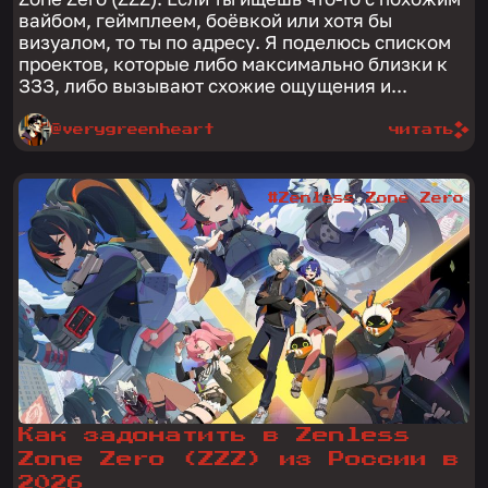
вайбом, геймплеем, боёвкой или хотя бы
визуалом, то ты по адресу. Я поделюсь списком
проектов, которые либо максимально близки к
ЗЗЗ, либо вызывают схожие ощущения и...
@verygreenheart
читать
#Zenless Zone Zero
Как задонатить в Zenless
Zone Zero (ZZZ) из России в
2026