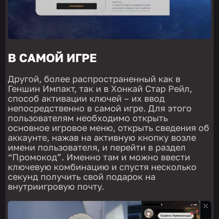
В САМОЙ ИГРЕ
Другой, более распространенный как в
Геншин Импакт, так и в Хонкай Стар Рейл,
способ активации ключей – их ввод
непосредственно в самой игре. Для этого
пользователям необходимо открыть
основное игровое меню, открыть сведения об
аккаунте, нажав на активную кнопку возле
имени пользователя, и перейти в раздел
“Промокод”. Именно там и можно ввести
ключевую комбинацию и спустя несколько
секунд получить свой подарок на
внутриигровую почту.