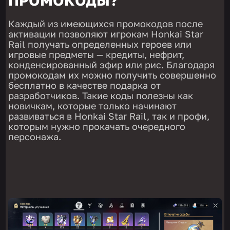
ПРОМОКОДЫ?
Каждый из имеющихся промокодов после
активации позволяют игрокам Honkai Star
Rail получать определенных героев или
игровые предметы — кредиты, нефрит,
конденсированный эфир или рис. Благодаря
промокодам их можно получить совершенно
бесплатно в качестве подарка от
разработчиков. Такие коды полезны как
новичкам, которые только начинают
развиваться в Honkai Star Rail, так и профи,
которым нужно прокачать очередного
персонажа.