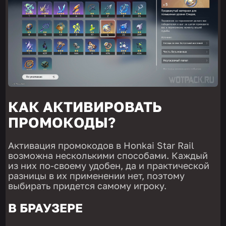
КАК АКТИВИРОВАТЬ
ПРОМОКОДЫ?
Активация промокодов в Honkai Star Rail
возможна несколькими способами. Каждый
из них по-своему удобен, да и практической
разницы в их применении нет, поэтому
выбирать придется самому игроку.
В БРАУЗЕРЕ