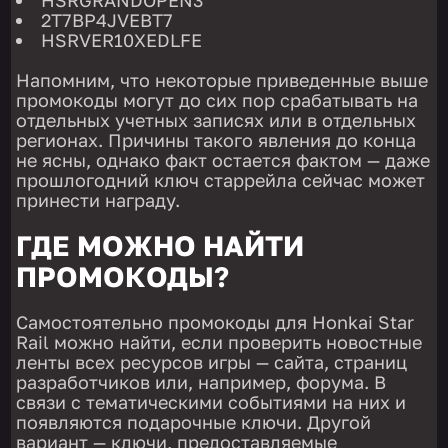
HSRGRANDOPEN3
2T7BP4JVEBT7
HSRVER10XEDLFE
Напомним, что некоторые приведенные выше
промокоды могут до сих пор срабатывать на
отдельных учетных записях или в отдельных
регионах. Причины такого явления до конца
не ясны, однако факт остается фактом — даже
прошлогодний ключ старрейла сейчас может
принести награду.
ГДЕ МОЖНО НАЙТИ
ПРОМОКОДЫ?
Самостоятельно промокоды для Honkai Star
Rail можно найти, если проверить новостные
ленты всех ресурсов игры — сайта, страниц
разработчиков или, например, форума. В
связи с тематическими событиями на них и
появляются подарочные ключи. Другой
вариант — ключи, предоставляемые