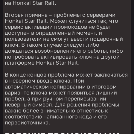
на Honkai Star Rail.
Вторая причина – проблемы с серверами
Honkai Star Rail. Может случиться так, что
сервис активации промокодов не будет
доступен в определенный момент, и
пользователи не смогут ввести подарочный
ключ. В таком случае следует либо
дождаться возобновления его работы, либо
попробовать активировать ключ на другой
платформе Honkai Star Rail.
В конце концов проблема может заключаться
в неверном вводе ключа. При
автоматическом копировании в итоговом
варианте ключа может появиться лишний
пробел, а при ручном переписывании —
неверный символ. Для решения проблемы
важно более внимательно отнестись к
соответствию написанного кода и его
первоисточника.