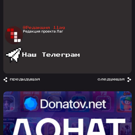
@Редакция 1lag
Редакция проекта Лаг
Наш Телеграм
предыдущая
следующая