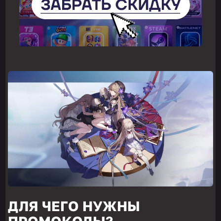
ДЛЯ ЧЕГО НУЖНЫ