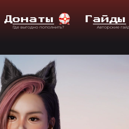
Д
Онаты
Г
Айды