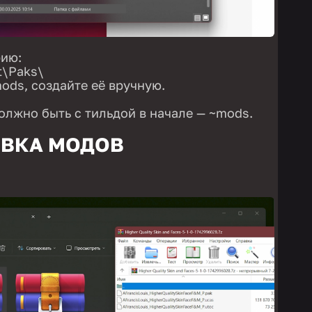
рию:
t\Paks\
ods, создайте её вручную.
олжно быть с тильдой в начале — ~mods.
ОВКА МОДОВ