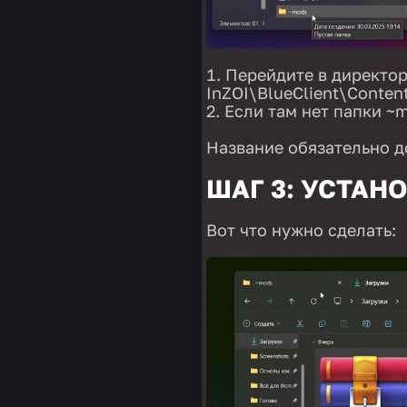
Перейдите в директо
InZOI\BlueClient\Conten
Если там нет папки ~m
Название обязательно д
ШАГ 3: УСТАН
Вот что нужно сделать: