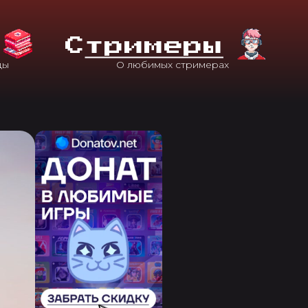
С
Тримеры