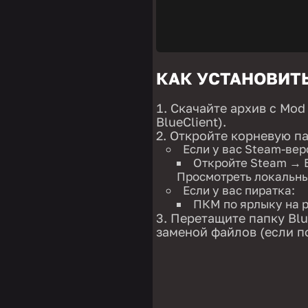
КАК УСТАНОВИТ
Скачайте архив с Mod
BlueClient).
Откройте корневую па
Если у вас Steam-вер
Откройте Steam → 
Просмотреть локальн
Если у вас пиратка:
ПКМ по ярлыку на 
Перетащите папку Blue
заменой файлов (если п