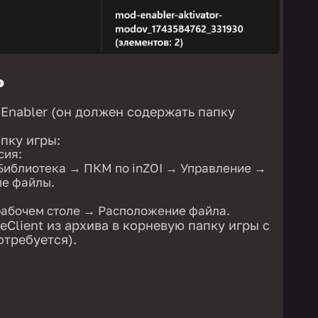
Ь
 Enabler (он должен содержать папку
пку игры:
сия:
Библиотека → ПКМ по inZOI → Управление →
ые файлы.
рабочем столе → Расположение файла.
Client из архива в корневую папку игры с
отребуется).