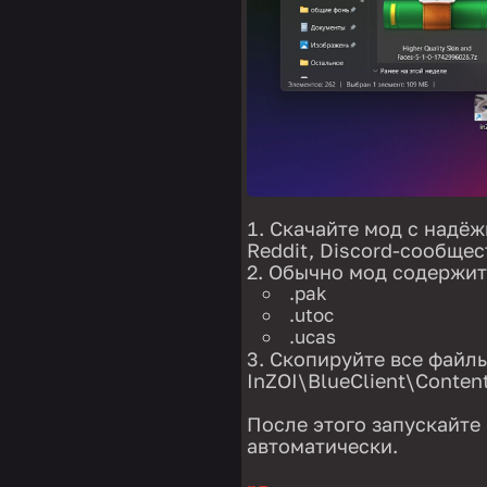
Скачайте мод с надёж
Reddit, Discord-сообщес
Обычно мод содержит 
.pak
.utoc
.ucas
Скопируйте все файлы
InZOI\BlueClient\Conte
После этого запускайте
автоматически.