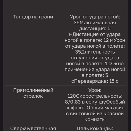
Танцор на грани
Урон от удара ногой:
35Максимальная
дистанция: 5
мДистанция от удара
ногой в полете: 12 мУрон
от удара ногой в полете:
35Длительность
оглушения от удара
ногой в полете: 1 сОкно
применения удара ногой
в полете: 5
сПерезарядка: 15 с
Прямолинейный
Урон:
стрелок
120Скорострельность:
8/0,83 в секундуОсобый
эффект: Общий магазин
с винтовкой из красной
комнаты
Сверхчувственная
Цель команды: