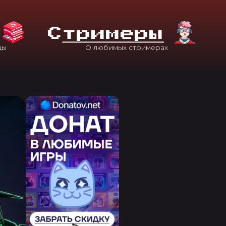
С
Тримеры