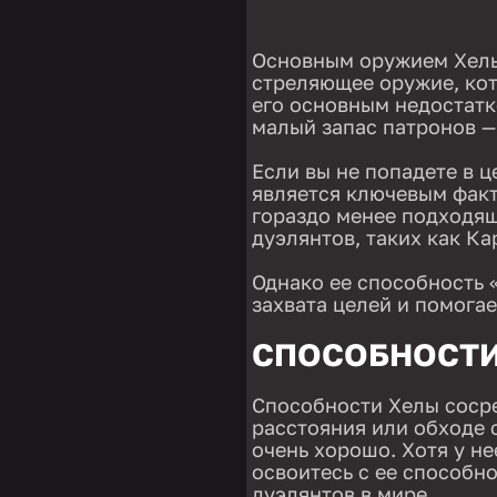
Основным оружием Хелы
стреляющее оружие, кот
его основным недостатк
малый запас патронов —
Если вы не попадете в ц
является ключевым факто
гораздо менее подходящ
дуэлянтов, таких как Ка
Однако ее способность 
захвата целей и помога
СПОСОБНОСТИ 
Способности Хелы сосре
расстояния или обходе с
очень хорошо. Хотя у не
освоитесь с ее способн
дуэлянтов в мире.