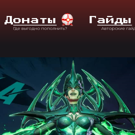
Д
Онаты
Г
Айды