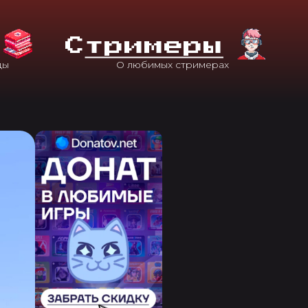
С
Тримеры