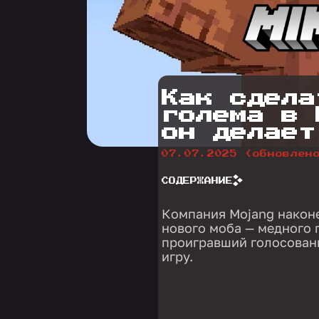
Как сдела
голема в 
он делает
07.07.2025
(обновлен
СОДЕРЖАНИЕ
Компания Mojang наконе
нового моба — медного г
проигравший голосование
игру.