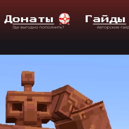
Д
Онаты
Г
Айды