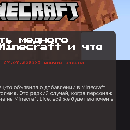
ть медного
Minecraft и что
о 07.07.2025)
3 минуты чтения
ц-то объявила о добавлении в Minecraft
олема. Это редкий случай, когда персонаж,
 на Minecraft Live, всё же будет включён в