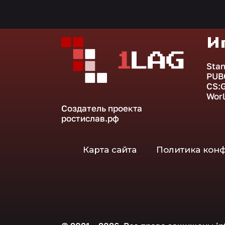
И
Stan
PUB
CS:
Worl
Создатель проекта
ростислав.рф
Карта сайта
Политика кон