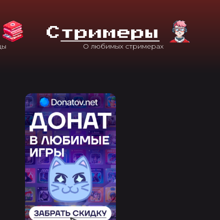
С
Тримеры