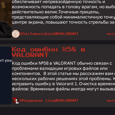
обеспечивает непревзойденную точность и
возможность попадать в голову врагам, но выб
действительно велик.Точечные прицелы,
представляющие собой минималистичную точку
центре экрана, повышают точность стрельбы за.
@Saitamaisbald
#VALORANT
чит
Код ошибки №58 в
VALORANT
Код ошибки №58 в VALORANT обычно связан с
проблемами валидации игровых файлов или
компонентов. В этой статье мы расскажем вам 
нескольких рабочих решениях этой проблемы. Как
исправить ошибку в Valorant 1. Очистка временных
файлов: Временные файлы иногда могут вызыва
@Редакция 1lag
#VALORANT
чит