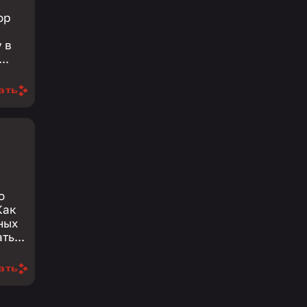
ор
 в
..
ать
о
ть...
ать