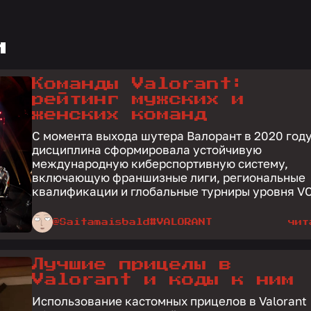
и
Команды Valorant:
рейтинг мужских и
женских команд
С момента выхода шутера Валорант в 2020 год
дисциплина сформировала устойчивую
международную киберспортивную систему,
включающую франшизные лиги, региональные
квалификации и глобальные турниры уровня VCT
@Saitamaisbald
#VALORANT
чит
Лучшие прицелы в
Valorant и коды к ним
Использование кастомных прицелов в Valorant