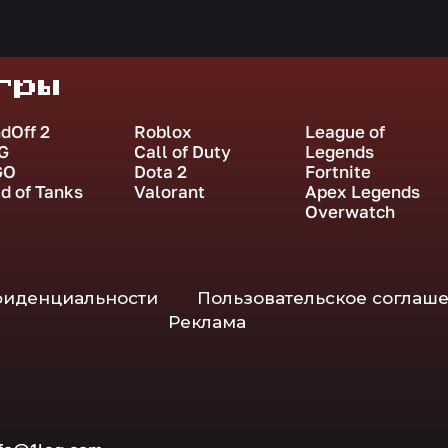
гры
dOff 2
Roblox
League of
G
Call of Duty
Legends
GO
Dota 2
Fortnite
d of Tanks
Valorant
Apex Legends
Overwatch
фиденциальности
Пользовательское соглаш
Реклама