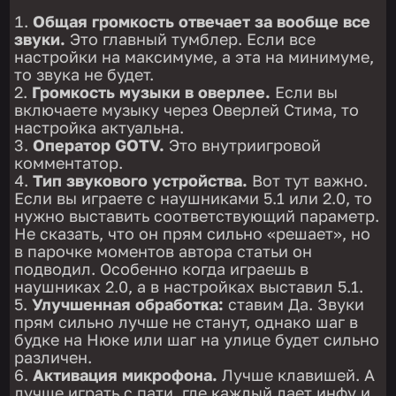
Общая громкость отвечает за вообще все
звуки.
Это главный тумблер. Если все
настройки на максимуме, а эта на минимуме,
то звука не будет.
Громкость музыки в оверлее.
Если вы
включаете музыку через Оверлей Стима, то
настройка актуальна.
Оператор GOTV.
Это внутриигровой
комментатор.
Тип звукового устройства.
Вот тут важно.
Если вы играете с наушниками 5.1 или 2.0, то
нужно выставить соответствующий параметр.
Не сказать, что он прям сильно «решает», но
в парочке моментов автора статьи он
подводил. Особенно когда играешь в
наушниках 2.0, а в настройках выставил 5.1.
Улучшенная обработка:
ставим Да. Звуки
прям сильно лучше не станут, однако шаг в
будке на Нюке или шаг на улице будет сильно
различен.
Активация микрофона.
Лучше клавишей. А
лучше играть с пати, где каждый дает инфу и