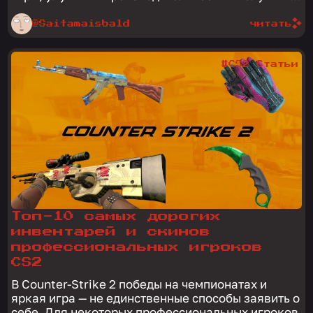
@Saitamaisbald
читать
#CS2 Статьи
Топ-10 самых дорогих
инвентарей и скинов
профессиональных игроков
CS2
В Counter-Strike 2 победы на чемпионатах и
яркая игра — не единственные способы заявить о
себе. Для некоторых профессиональных игроков