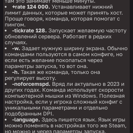
там это занимает меньше минуты.
+rate 124 000.
Устанавливает нижний
лимит данных, которые может принять хост.
Проще говоря, команда, которая помогат с
пингом.
-tickrate 128.
Запускает желаемую частоту
обновлений сервера. Работает в редких
случаях.
-w.
Задает нужную ширину экрана. Обычно
командами пользуются в самом конфиге, но
если есть желание покопаться через
параметры запуска, то вот она.
-h.
Такая же команда, только она
регулирует высоту.
-noforcemspd.
Вряд ли актуально в 2023 и
других годах. Команда использует скорости
компьютерной мышки из Windows. Полезная
настройка, если у игрока сложный конфиг с
уникальными параметрами и отдельно
подобранным DPI.
-language.
Здесь пишется язык. Язык игры
можно поменять в настройках того же Steam,
но можно и через параметры запуска.