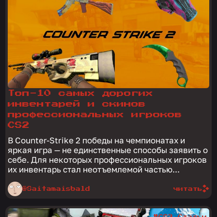
Топ-10 самых дорогих
инвентарей и скинов
профессиональных игроков
CS2
В Counter-Strike 2 победы на чемпионатах и
яркая игра — не единственные способы заявить о
себе. Для некоторых профессиональных игроков
их инвентарь стал неотъемлемой частью...
@Saitamaisbald
читать
#CS2 Статьи