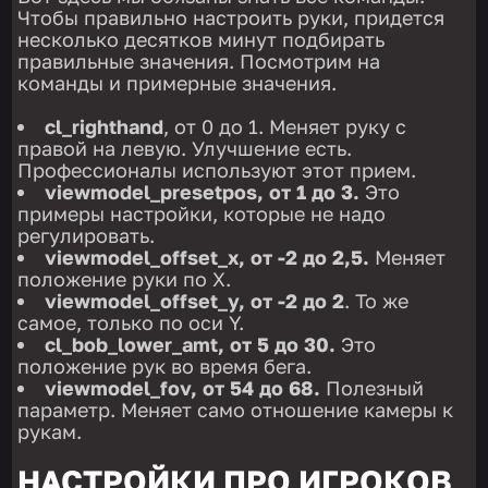
Чтобы правильно настроить руки, придется
несколько десятков минут подбирать
правильные значения. Посмотрим на
команды и примерные значения.
cl_righthand
, от 0 до 1. Меняет руку с
правой на левую. Улучшение есть.
Профессионалы используют этот прием.
viewmodel_presetpos, от 1 до 3.
Это
примеры настройки, которые не надо
регулировать.
viewmodel_offset_x, от -2 до 2,5.
Меняет
положение руки по X.
viewmodel_offset_y, от -2 до 2
. То же
самое, только по оси Y.
cl_bob_lower_amt, от 5 до 30.
Это
положение рук во время бега.
viewmodel_fov, от 54 до 68.
Полезный
параметр. Меняет само отношение камеры к
рукам.
НАСТРОЙКИ ПРО ИГРОКОВ