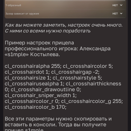
Как вы можете заметить, настроек очень много.
С ними со всеми нужно поработать
Пример настроек прицела
профессионального игрока: Александра
«s1mple» Костылева.
cl_crosshairalpha 255; cl_crosshaircolor 5;
cl_crosshairdot 1; cl_crosshairgap -2;
cl_crosshairsize 1; cl_crosshairstyle 5;
cl_crosshairusealpha 1; cl_crosshairthickness
0; cl_crosshair_drawoutline 0;
cl_crosshair_sniper_width 1;
cl_crosshaircolor_r 0; cl_crosshaircolor_g 255;
cl_crosshaircolor_b 170;
Все эти параметры нужно скопировать и
вставить в консоли. Тогда вы получите
прицел s1mple.