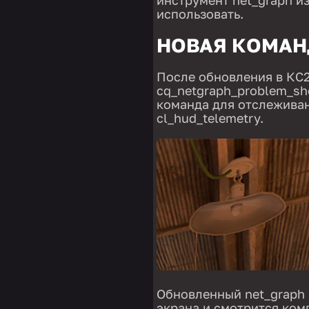
использовать.
НОВАЯ КОМАН
После обновления в КС2
cq_netgraph_problem_sh
команда для отслеживан
cl_hud_telemetry.
Обновленный net_graph 
экрана и смотрится ком