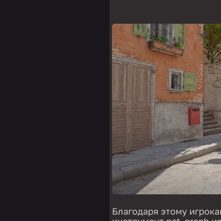
Благодаря этому игрока
инструмент net_graph из