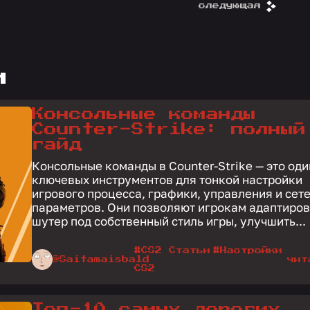
следующая
и
Консольные команды
Counter-Strike: полный
гайд
Консольные команды в Counter-Strike — это оди
ключевых инструментов для тонкой настройки
игрового процесса, графики, управления и сет
параметров. Они позволяют игрокам адаптиров
шутер под собственный стиль игры, улучшить...
#CS2 Статьи
#Настройки
@Saitamaisbald
чит
CS2
Топ-10 самых дорогих