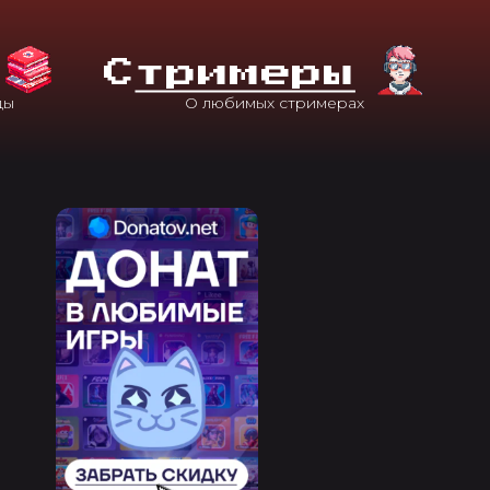
С
Тримеры