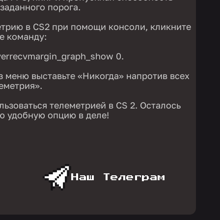
 заданного порога.
трию в CS2 при помощи консоли, кликните
е команду:
verrecvmargin_graph_show 0.
з меню выставьте «Никогда» напротив всех
еметрия».
ользоваться телеметрией в CS 2. Осталось
ю удобную опцию в деле!
Наш Телеграм