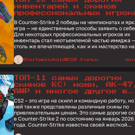
инвентарей и скинов
профессиональных игрок
CS2
В Counter-Strike 2 победы на чемпионатах и яр
игра — не единственные способы заявить о себе
Для некоторых профессиональных игроков их
инвентарь стал неотъемлемой частью имиджа 
столь же впечатляющей, как и их мастерство на.
@Saitamaisbald
#CS2 Статьи
чит
ТОП-11 самых дорогих
скинов КС: ножи, АК-47
AWP и многое другое в
Counter-Strike 2
CS2 – это игра на скилл и командную работу, но
ней также представлены различные скины по
привлекательным ценам. Это самые дорогие с
в Counter-Strike 2 по состоянию на январь 2026
года. Counter-Strike известна своей жесткой...