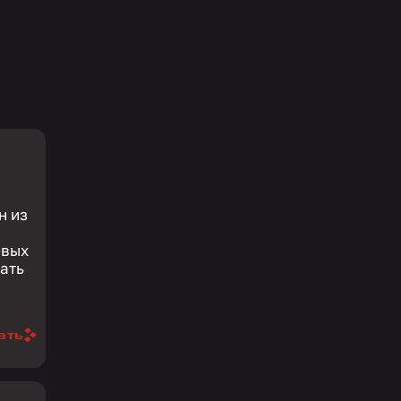
н из
евых
ать
ать