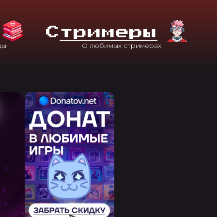
С
Тримеры