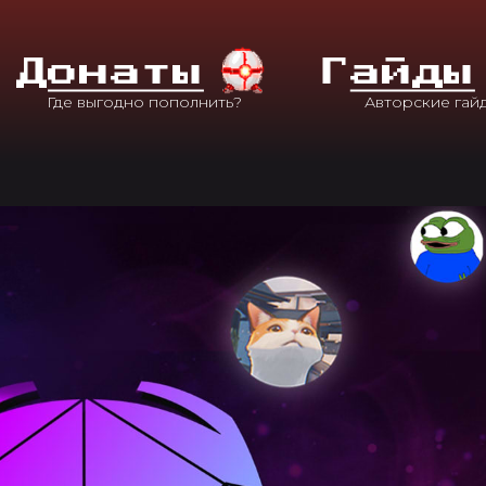
Д
Онаты
Г
Айды