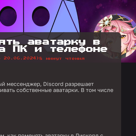
ять аватарку в
а ПК и телефоне
о 20.06.2024)
8 минут чтения
й мессенджер, Discord разрешает
ивать собственные аватарки. В том числе
м, как поменять аватарку в Дискорд с