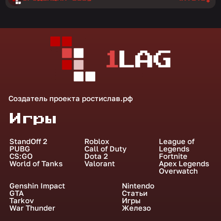
Создатель проекта
ростислав.рф
Игры
StandOff 2
Roblox
League of
PUBG
Call of Duty
Legends
CS:GO
Dota 2
Fortnite
World of Tanks
Valorant
Apex Legends
Overwatch
Genshin Impact
Nintendo
GTA
Статьи
Tarkov
Игры
War Thunder
Железо