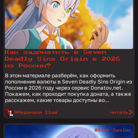
Как задонатить в Seven
Deadly Sins Origin в 2026
из России?
В этом материале разберём, как оформить
пополнение валюты в Seven Deadly Sins Origin из
России в 2026 году через сервис Donatov.net.
Покажем, как проходит покупка доната, а также
расскажем, какие товары доступны во...
@Редакция 1lag
читать
#Star Savior