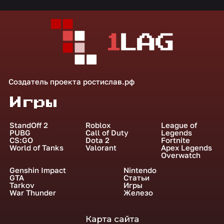
Создатель проекта
ростислав.рф
Игры
StandOff 2
Roblox
League of
PUBG
Call of Duty
Legends
CS:GO
Dota 2
Fortnite
World of Tanks
Valorant
Apex Legends
Overwatch
Genshin Impact
Nintendo
GTA
Статьи
Tarkov
Игры
War Thunder
Железо
Карта сайта