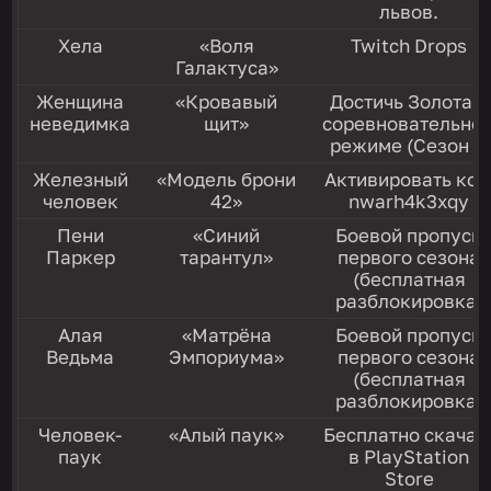
львов.
Хела
«Воля
Twitch Drops
Галактуса»
Женщина
«Кровавый
Достичь Золота в
неведимка
щит»
соревновательно
режиме (Сезон 1)
Железный
«Модель брони
Активировать код
человек
42»
nwarh4k3xqy
Пени
«Синий
Боевой пропуск
Паркер
тарантул»
первого сезона
(бесплатная
разблокировка)
Алая
«Матрёна
Боевой пропуск
Ведьма
Эмпориума»
первого сезона
(бесплатная
разблокировка)
Человек-
«Алый паук»
Бесплатно скачат
паук
в PlayStation
Store