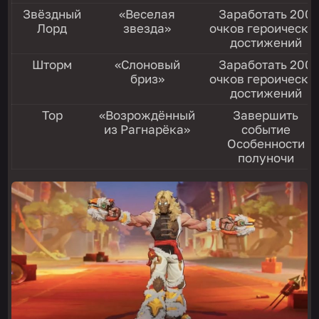
Звёздный
«Веселая
Заработать 200
Лорд
звезда»
очков героически
достижений
Шторм
«Слоновый
Заработать 200
бриз»
очков героически
достижений
Тор
«Возрождённый
Завершить
из Рагнарёка»
событие
Особенности
полуночи