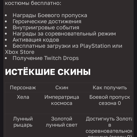
костюмы бесплатно:
Награды Боевого пропуска
Героические достижения
Внутриигровые события
Награды за соревновательный режим
Активация кодов
Бесплатные загрузки из PlayStation или
Xbox Store
Получение Twitch Drops
ИСТЁКШИЕ СКИНЫ
Персонаж
Скин
Как получить
Хела
Императрица
Боевой пропуск
космоса
сезона 0
Лунный
Золотой
Достигнуть Золота
рыцарь
лунный свет
в
соревновательном
режиме (сезон 0)