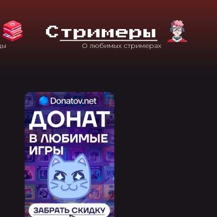
С
Тримеры