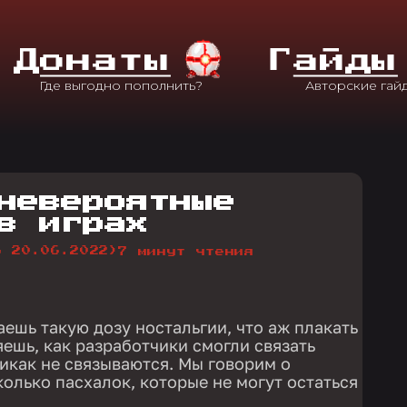
Д
Онаты
Г
Айды
невероятные
в играх
о 20.06.2022)
7 минут чтения
аешь такую дозу ностальгии, что аж плакать
яешь, как разработчики смогли связать
икак не связываются. Мы говорим о
колько пасхалок, которые не могут остаться