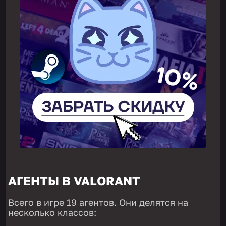
АГЕНТЫ В VALORANT
Всего в игре 19 агентов. Они делятся на
несколько классов: