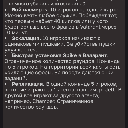
немного убавить или оставить 0.
Бой насмерть.
10 игроков на одной карте.
Можно взять любое оружие. Побеждает тот,
кто первым набьет 40 киллов или у кого
будет больше всего фрагов в Valarant через
10 минут.
Эскалация.
10 игроков начинают с
одинаковыми пушками. За убийства пушки
улучшаются.
Быстрая установка Spike в Валарант.
Ограниченное количество раундов. Команды
по 5 игроков. На территории всей карты есть
усиляющие сферы. За победу даются очки
заданий.
Репликация.
В одной команде 5 игроков,
которые играют за 1 агента, например, Jett. В
другой все играют за другого агента,
например, Chamber. Ограниченное
количество раундов.