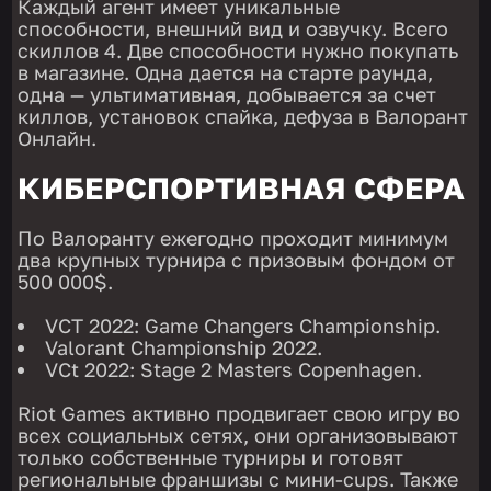
Каждый агент имеет уникальные
способности, внешний вид и озвучку. Всего
скиллов 4. Две способности нужно покупать
в магазине. Одна дается на старте раунда,
одна — ультимативная, добывается за счет
киллов, установок спайка, дефуза в Валорант
Онлайн.
КИБЕРСПОРТИВНАЯ СФЕРА
По Валоранту ежегодно проходит минимум
два крупных турнира с призовым фондом от
500 000$.
VCT 2022: Game Changers Championship.
Valorant Championship 2022.
VCt 2022: Stage 2 Masters Copenhagen.
Riot Games активно продвигает свою игру во
всех социальных сетях, они организовывают
только собственные турниры и готовят
региональные франшизы с мини-cups. Также