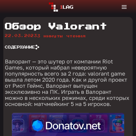
Обзор Valorant
22.03.2023
3 минуты чтения
СОДЕРЖАНИЕ
Валорант — это шутер от компании Riot
Games, который набрал невероятную
популярность всего за 2 года: valorant game
вышла летом 2020 года. Как и другой проект
от Риот Геймс, Валорант выпущен
эксклюзивно на ПК. Играть в Валорант
можно в нескольких режимах, среди которых
основной: матчмейкинг 5 на 5 игроков.