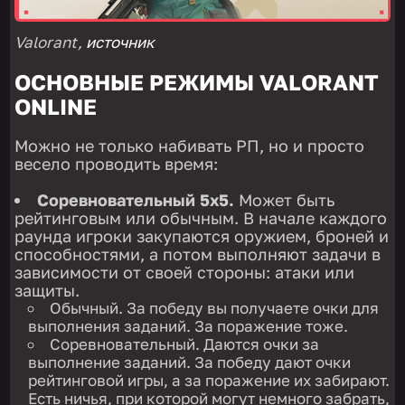
Valorant,
источник
ОСНОВНЫЕ РЕЖИМЫ VALORANT
ONLINE
Можно не только набивать РП, но и просто
весело проводить время:
Соревновательный 5х5.
Может быть
рейтинговым или обычным. В начале каждого
раунда игроки закупаются оружием, броней и
способностями, а потом выполняют задачи в
зависимости от своей стороны: атаки или
защиты.
Обычный. За победу вы получаете очки для
выполнения заданий. За поражение тоже.
Соревновательный. Даются очки за
выполнение заданий. За победу дают очки
рейтинговой игры, а за поражение их забирают.
Есть ничья, при которой могут немного забрать,