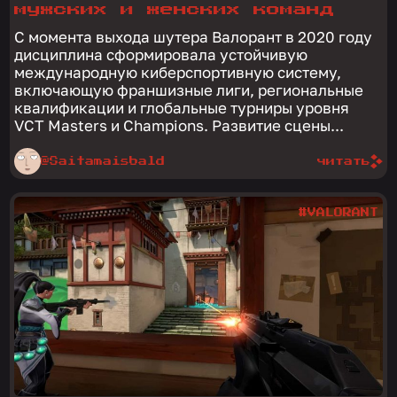
мужских и женских команд
С момента выхода шутера Валорант в 2020 году
дисциплина сформировала устойчивую
международную киберспортивную систему,
включающую франшизные лиги, региональные
квалификации и глобальные турниры уровня
VCT Masters и Champions. Развитие сцены...
@Saitamaisbald
читать
#VALORANT