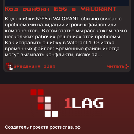
Код ошибки №58 в VALORANT
Код ошибки №58 в VALORANT обычно связан с
проблемами валидации игровых файлов или
компонентов. В этой статье мы расскажем вам о
нескольких рабочих решениях этой проблемы.
Как исправить ошибку в Valorant 1. Очистка
временных файлов: Временные файлы иногда
могут вызывать конфликты, включая...
@Редакция 1lag
читать
Создатель проекта
ростислав.рф