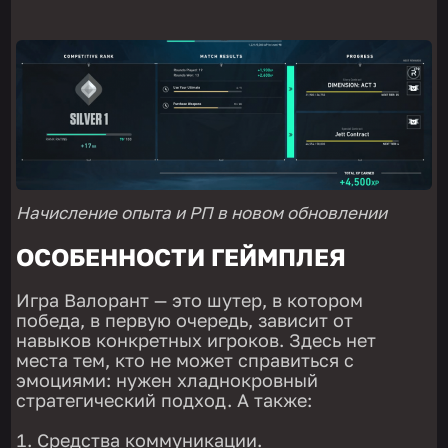
Начисление опыта и РП в новом обновлении
ОСОБЕННОСТИ ГЕЙМПЛЕЯ
Игра Валорант — это шутер, в котором
победа, в первую очередь, зависит от
навыков конкретных игроков. Здесь нет
места тем, кто не может справиться с
эмоциями: нужен хладнокровный
стратегический подход. А также:
Средства коммуникации.