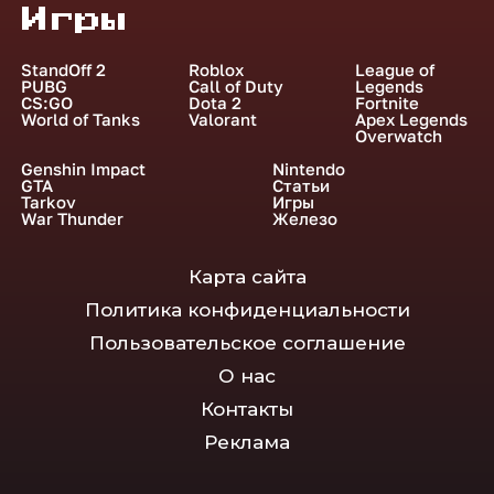
Игры
StandOff 2
Roblox
League of
PUBG
Call of Duty
Legends
CS:GO
Dota 2
Fortnite
World of Tanks
Valorant
Apex Legends
Overwatch
Genshin Impact
Nintendo
GTA
Статьи
Tarkov
Игры
War Thunder
Железо
Карта сайта
Политика конфиденциальности
Пользовательское соглашение
О нас
Контакты
Реклама