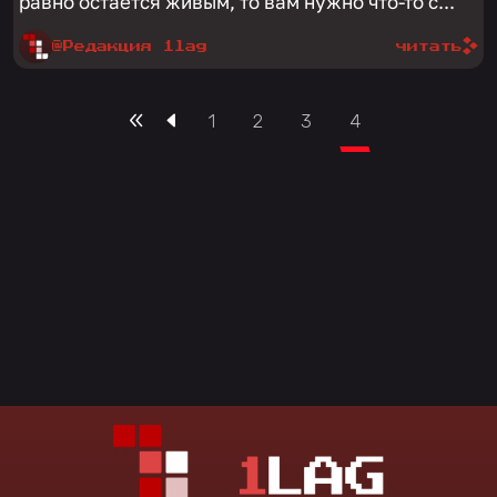
равно остается живым, то вам нужно что-то с...
@Редакция 1lag
читать
1
2
3
4